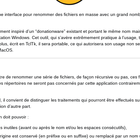
ne interface pour renommer des fichiers en masse avec un grand nombr
ment inspiré d’un “donationware” existant et portant le même nom mais
tation Windows. Cet outil, qui s’avère extrêmement pratique à l’usage
lus, écrit en TclTk, il sera portable, ce qui autorisera son usage non 
 MacOS.
ttre de renommer une série de fichiers, de façon récursive ou pas, ces 
les répertoires ne seront pas concernés par cette application contrairem
, il convient de distinguer les traitements qui pourront être effectués 
ion d’autre part.
n doit pouvoir :
 inutiles (avant ou après le nom et/ou les espaces consécutifs),
origine est conservé (en préfixe ou en suffixe) ou remplacé par un nom