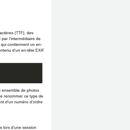
ractères (
), des
TTF
) par l’intermédiaire de
s qui contiennent un en-
contenu d’un en-tête
EXIF
 un ensemble de photos
té de renommer ce type de
ent d’un numéro d’ordre
ées lors d’une session