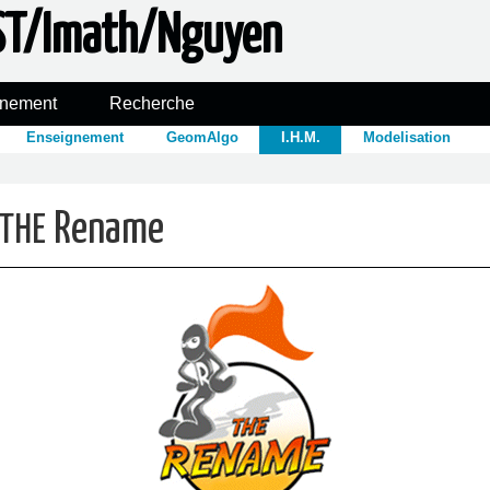
ST/Imath/Nguyen
gnement
Recherche
Enseignement
GeomAlgo
I.H.M.
Modelisation
Rename
THE