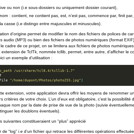
ive ou non (i.e sous-dossiers ou uniquement dossier courant),
nom : contient, ne contient pas, est, n’est pas, commence par, finit par,
la casse (i.e distingo entre majuscules et minuscules).
ication d’origine permet de modifier le nom des fichiers de polices de ca
rs audio (
) ou bien des fichiers de photos numériques (format
MP3
EXIF
 le cadre de ce projet, on se limitera aux fichiers de photos numérique
 extension de TclTk, nommée tcllib, permet, entre autre, d’afficher le 
ici un exemple d’utilisation :
o_path /usr/share/tcl8.4/tcllib-1.7"
File 
"/home/dupont/Photos/photo255.jpg"
]
ette extension, votre application devra offrir les moyens de renommer
 critères de votre choix. L’un d’eux est obligatoire, c’est la possibili
haque nom par la date de prise de vue de la photo (suivie éventuellem
stinguer les doublons éventuels).
s suivantes constitueraient un “plus” apprécié
er de “log” i.e d’un fichier qui retrace les différentes opérations effectu