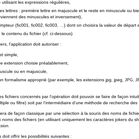
 utilisant les expressions régulières,
es lettres : première lettre en majuscule et le reste en minuscule ou bi
deviennent des minuscules et inversement),
pteur (fic001, fic002, fic003, …) dont on choisira la valeur de départ e
le contenu du fichier (cf. ci-dessous)
ers, l’application doit autoriser :
et simple,
ne extension choisie préalablement,
uscule ou en majuscule,
un formalisme approprié (par exemple, les extensions jpg, jpeg,
,
JPG
J
des fichiers concernés par l’opération doit pouvoir se faire de façon intui
multiple ou filtre) soit par l’intermédiaire d’une méthode de recherche des
fera de façon classique par une sélection à la souris des noms de fichie
ux noms des fichiers (en utilisant uniquement les caractères jokers du sh
nsion.
doit offrir les possibilités suivantes :