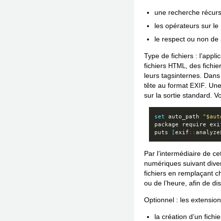
une recherche récurs
les opérateurs sur le 
le respect ou non de 
Type de fichiers : l’appl
fichiers
, des fichie
HTML
leurs tagsinternes. Dans
tête au format
. Une
EXIF
sur la sortie standard. Vo
set
 auto_path 
"$aut
package
puts
[
exif
::
analyze
Par l’intermédiaire de c
numériques suivant divers
fichiers en remplaçant c
ou de l’heure, afin de di
Optionnel : les extension
la création d’un fichi